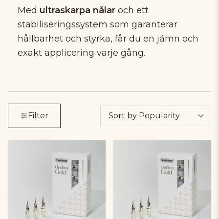
Med
ultraskarpa nålar
och ett
stabiliseringssystem som garanterar
hållbarhet och styrka, får du en jämn och
exakt applicering varje gång.
Filter by produkter. Klicka för att öppna filteral
Tar bort alla aktiva filter och visar alla produkte
Filter