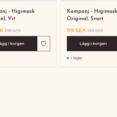
nj - Higimask
Kampanj - Higimas
al, Vit
Original, Svart
EK
99 SEK
199 SEK
199 SEK
ägg i korgen
Lägg i korgen
I lager