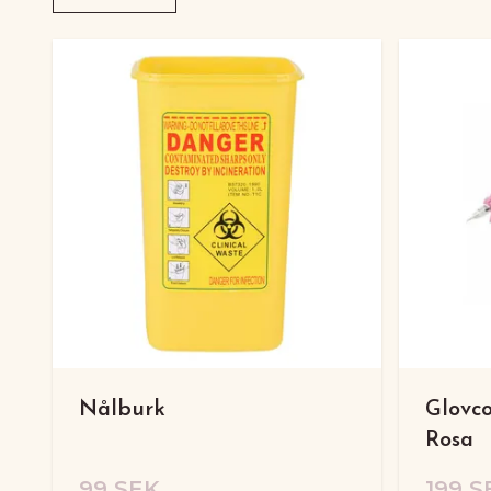
Nålburk
Glovco
Rosa
99 SEK
199 S