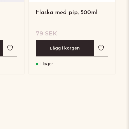
k
Flaska med pip, 500ml
79 SEK
Lägg i korgen
I lager