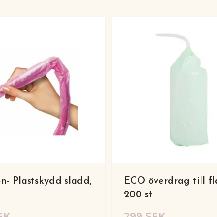
n- Plastskydd sladd,
ECO överdrag till fl
200 st
EK
299 SEK