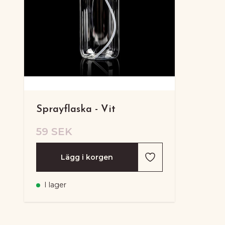
Sprayflaska - Vit
59 SEK
Lägg i korgen
I lager