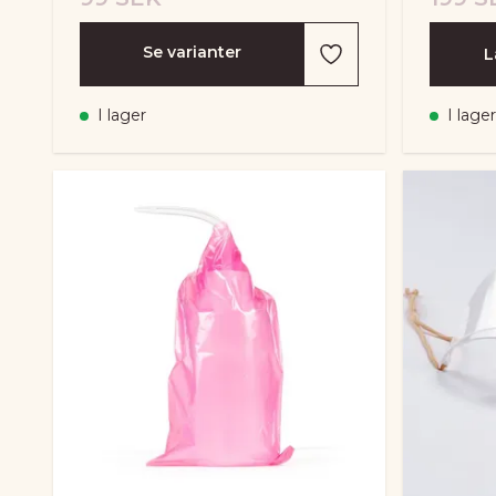
Se varianter
L
I lager
I lager