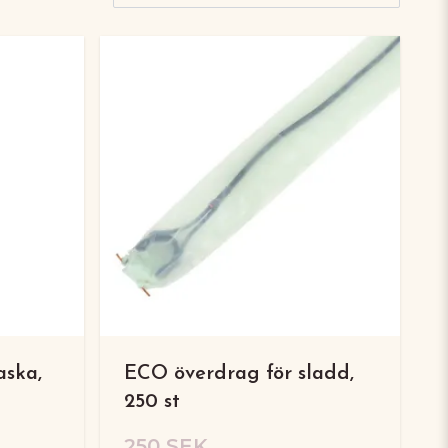
aska,
ECO överdrag för sladd,
250 st
250 SEK