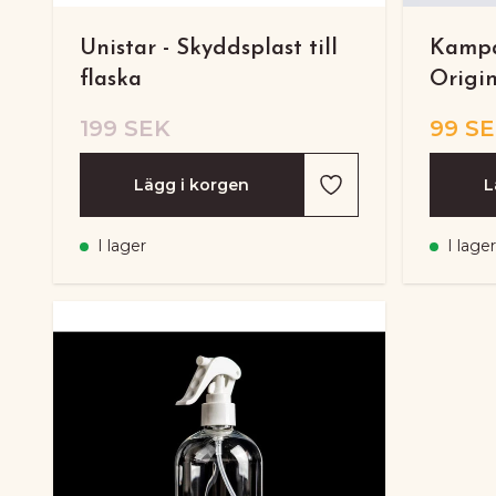
Unistar - Skyddsplast till
Kampa
flaska
Origin
199 SEK
99 S
Lägg i korgen
L
I lager
I lager