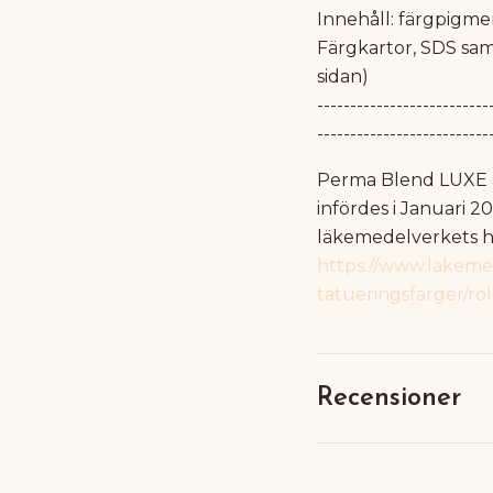
Innehåll: färgpigmen
Färgkartor, SDS sa
sidan)
--------------------------
--------------------------
Perma Blend LUXE ä
infördes i Januari 2
läkemedelverkets h
https://www.lakemed
tatueringsfarger/ro
Recensioner