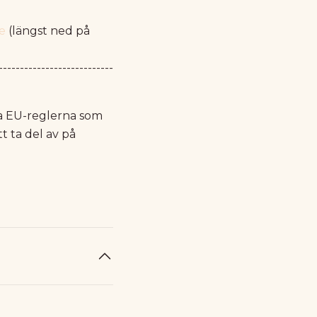
e
(längst ned på
---------------------------
ya EU-reglerna som
t ta del av på