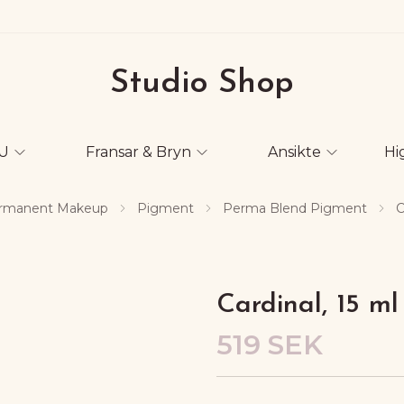
Studio Shop
U
Fransar & Bryn
Ansikte
Hi
rmanent Makeup
Pigment
Perma Blend Pigment
C
Cardinal, 15 ml
519 SEK