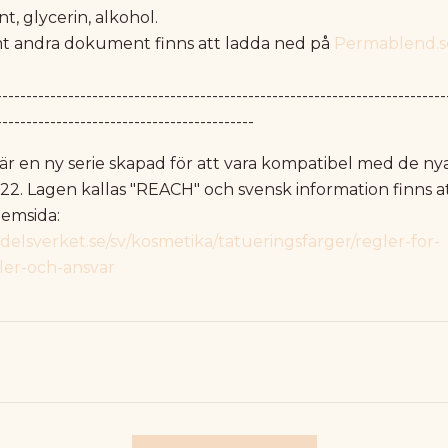
t, glycerin, alkohol.
mt andra dokument finns att ladda ned på
Permablend.s
---------------------------------------------------------------------------
-------------------------------------------
r en ny serie skapad för att vara kompatibel med de n
022. Lagen kallas "REACH" och svensk information finns at
emsida:
elsverket.se/sv/kosmetika/tatueringsfarger/regler-for-
ller-och-ansvar