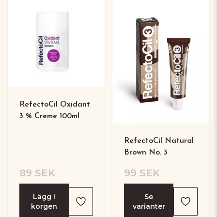
RefectoCil Oxidant
3 % Creme 100ml
RefectoCil Natural
Brown No. 3
89 SEK
99 SEK
Lägg i
Se
korgen
varianter