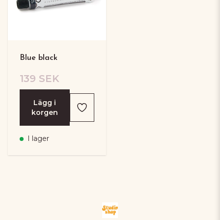
Blue black
139 SEK
Lägg i
korgen
I lager