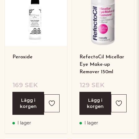
Peroxide
RefectoCil Micellar
Eye Make-up
Remover 150ml
169 SEK
129 SEK
Lägg i
Lägg i
korgen
korgen
I lager
I lager