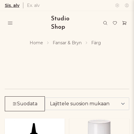
Sis. alv
Ex. alv
Studio
Shop
Home
Fansar & Bryn
Färg
Suodata mukaan produkter. Klicka för att öppn
Tar bort alla aktiva filter och visar alla produk
Suodata