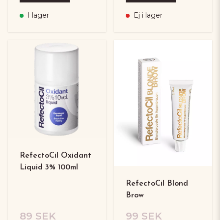
I lager
Ej i lager
RefectoCil Oxidant
Liquid 3% 100ml
RefectoCil Blond
Brow
89 SEK
99 SEK