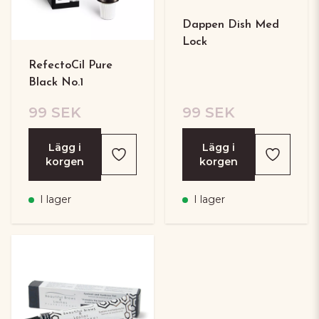
Dappen Dish Med
Lock
RefectoCil Pure
Black No.1
99 SEK
99 SEK
Lägg i
Lägg i
korgen
korgen
I lager
I lager