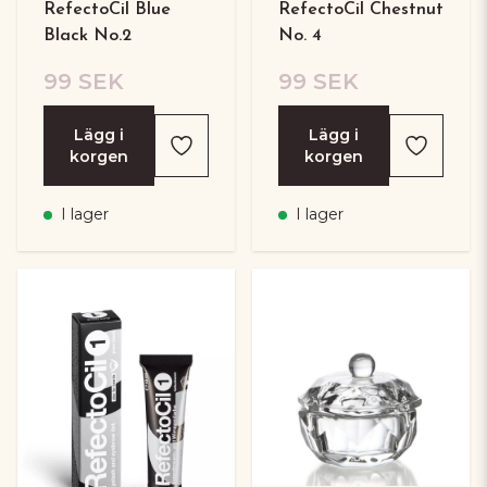
RefectoCil Blue
RefectoCil Chestnut
Black No.2
No. 4
99 SEK
99 SEK
Lägg i
Lägg i
korgen
korgen
I lager
I lager