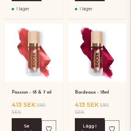
I lager
I lager
Passion - 18 & 7 ml
Bordeaux - 18ml
413 SEK
413 SEK
590
590
SEK
SEK
Se
Lägg i