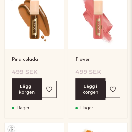
Pina colada
Flower
499 SEK
499 SEK
Lägg i
Lägg i
korgen
korgen
I lager
I lager