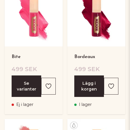
Bite
Bordeaux
499 SEK
499 SEK
Se
Lägg i
varianter
korgen
Ej i lager
I lager