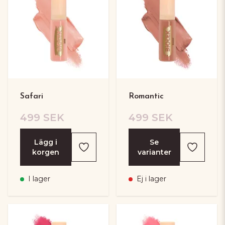
Safari
Romantic
499 SEK
499 SEK
Lägg i
Se
korgen
varianter
I lager
Ej i lager