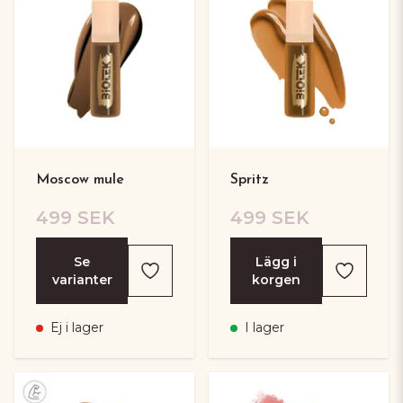
Moscow mule
Spritz
499 SEK
499 SEK
Se
Lägg i
varianter
korgen
Ej i lager
I lager