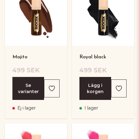
Mojito
Royal black
499 SEK
499 SEK
Se
Lägg i
varianter
korgen
Ej i lager
I lager