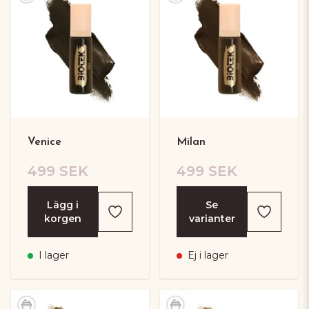
Venice
Milan
499 SEK
499 SEK
Lägg i
Se
korgen
varianter
I lager
Ej i lager