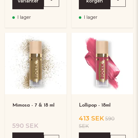
varianter
korgen
I lager
I lager
Mimosa - 7 & 18 ml
Lollipop - 18ml
413 SEK
590
590 SEK
SEK