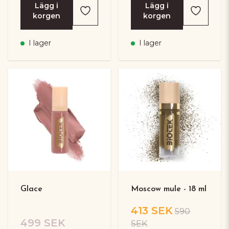
Lägg i
Lägg i
korgen
korgen
I lager
I lager
Glace
Moscow mule - 18 ml
413 SEK
590
499 SEK
SEK