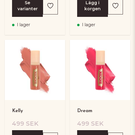
Se
Lägg i
varianter
korgen
I lager
I lager
Kelly
Dream
499 SEK
499 SEK