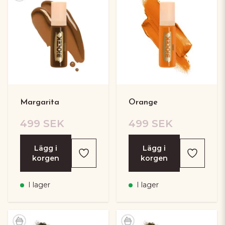
Margarita
Orange
499 SEK
499 SEK
Lägg i
Lägg i
korgen
korgen
I lager
I lager