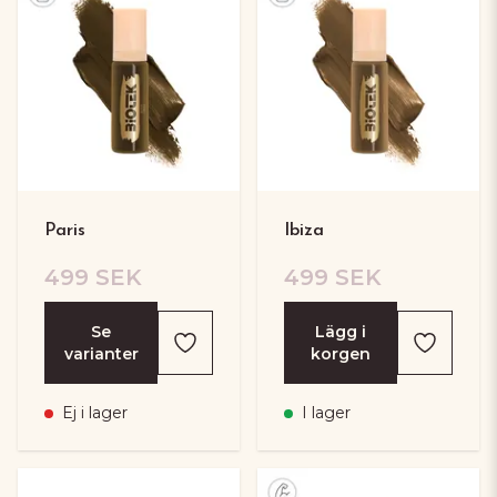
Paris
Ibiza
499 SEK
499 SEK
Se
Lägg i
varianter
korgen
Ej i lager
I lager