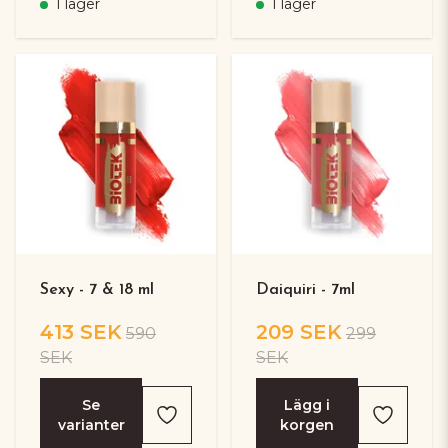
I lager
I lager
Sexy - 7 & 18 ml
Daiquiri - 7ml
413 SEK
209 SEK
590
299
SEK
SEK
Se
Lägg i
varianter
korgen