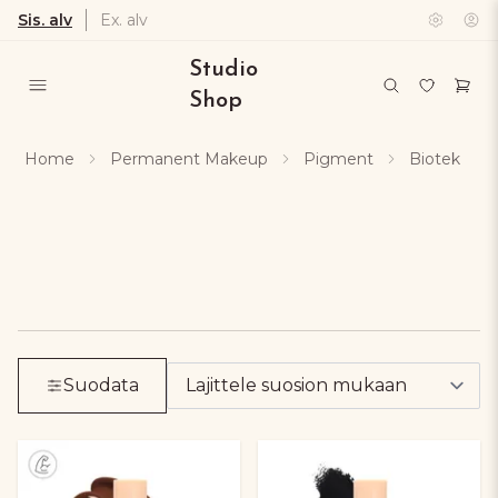
Sis. alv
Ex. alv
Studio
Shop
Home
Permanent Makeup
Pigment
Biotek
Suodata mukaan produkter. Klicka för att öppn
Tar bort alla aktiva filter och visar alla produk
Suodata