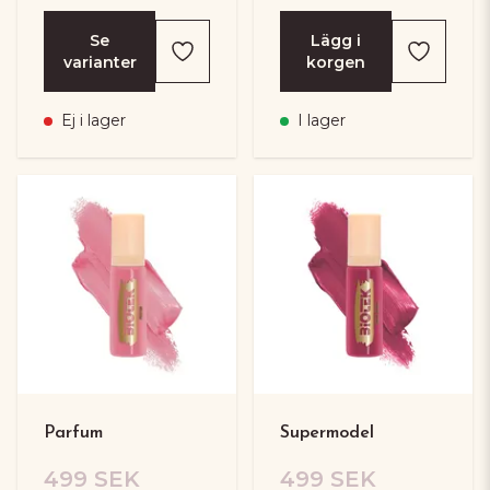
Se
Lägg i
varianter
korgen
Ej i lager
I lager
Parfum
Supermodel
499 SEK
499 SEK