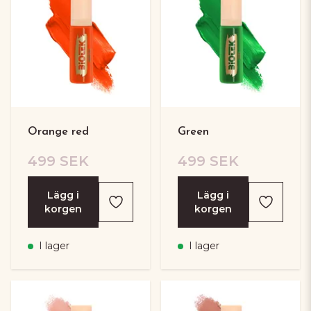
Orange red
Green
499 SEK
499 SEK
Lägg i
Lägg i
korgen
korgen
I lager
I lager