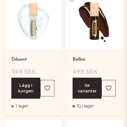
Diluent
Bellini
349 SEK
499 SEK
Lägg i
Se
korgen
varianter
I lager
Ej i lager