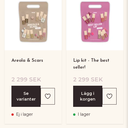
Areola & Scars
Lip kit - The best
seller!
2 299 SEK
2 299 SEK
Se
Lägg i
varianter
korgen
Ej i lager
I lager