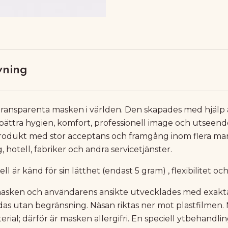
vning
 transparenta masken i världen. Den skapades med hjälp
rbättra hygien, komfort, professionell image och utseend
rodukt med stor acceptans och framgång inom flera mar
 hotell, fabriker och andra servicetjänster.
 är känd för sin lätthet (endast 5 gram) , flexibilitet oc
asken och användarens ansikte utvecklades med exakta
s utan begränsning. Näsan riktas ner mot plastfilmen.
terial; därför är masken allergifri. En speciell ytbehand