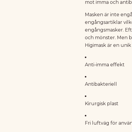
mot imma och antiba
Masken är inte engå
engångsartiklar vilk
engångsmasker. Efte
och mönster. Men bar
Higimask är en uni
Anti-imma effekt
Antibakteriell
Kirurgisk plast
Fri luftväg för anv