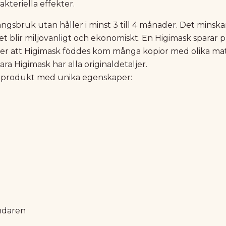
kteriella effekter.
ngsbruk utan håller i minst 3 till 4 månader. Det mins
et blir miljövänligt och ekonomiskt. En Higimask sparar p
r att Higimask föddes kom många kopior med olika mater
a Higimask har alla originaldetaljer.
k produkt med unika egenskaper:
ändaren