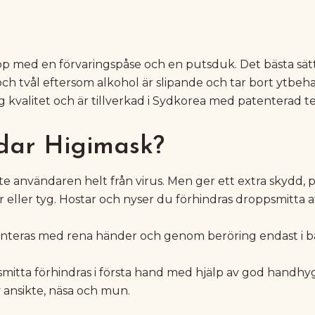
 med en förvaringspåse och en putsduk. Det bästa sätt
och tvål eftersom alkohol är slipande och tar bort ytbe
 kvalitet och är tillverkad i Sydkorea med patenterad t
dar Higimask?
e användaren helt från virus. Men ger ett extra skydd, p
 eller tyg. Hostar och nyser du förhindras droppsmitta a
anteras med rena händer och genom beröring endast i ba
mitta förhindras i första hand med hjälp av god handh
 ansikte, näsa och mun.