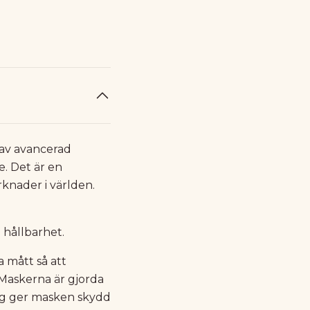
 av avancerad
e. Det är en
knader i världen.
h hållbarhet.
 mått så att
 Maskerna är gjorda
ling ger masken skydd