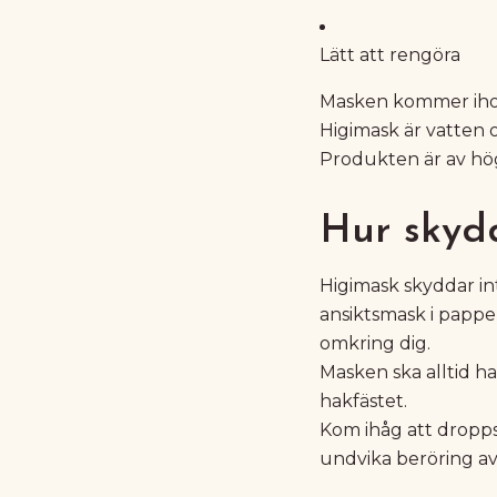
Lätt att rengöra
Masken kommer ihop
Higimask är vatten 
Produkten är av hög
Hur skyd
Higimask skyddar int
ansiktsmask i papper
omkring dig.
Masken ska alltid h
hakfästet.
Kom ihåg att dropps
undvika beröring av