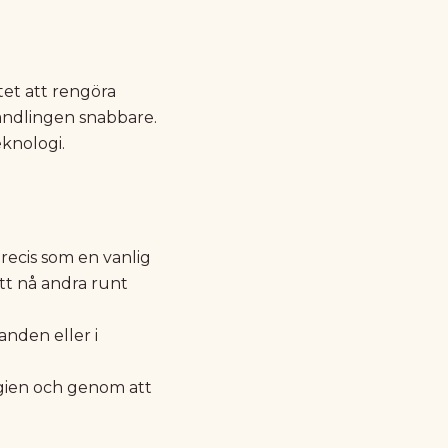
et att rengöra
handlingen snabbare.
eknologi.
recis som en vanlig
tt nå andra runt
nden eller i
ygien och genom att