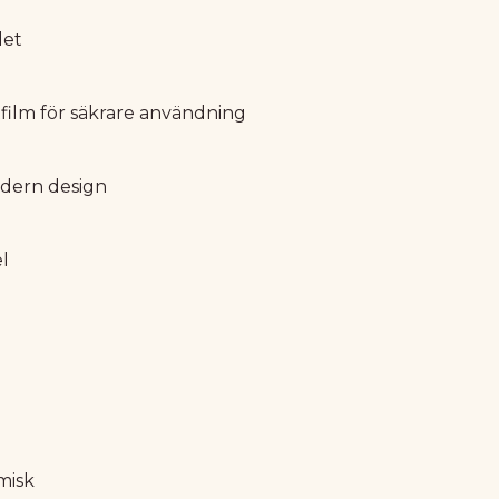
det
film för säkrare användning
dern design
el
misk