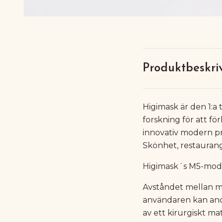
Produktbeskri
Higimask är den 1:a
forskning för att fö
innovativ modern p
Skönhet, restaurang,
Higimask´s M5-modell
Avståndet mellan m
användaren kan anda
av ett kirurgiskt ma