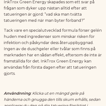
InkTrox Green Energy skapades som ett svar på
frågan som dyker upp nästan alltid efter att
tatueringen är gjord: ”vad ska man tvätta
tatueringen med när man byter förband?”
Tack vare en specialutvecklad formula förser gelén
huden med ingredienser som minskar risken för
infektion och påskyndar dess återuppbyggnad.
Ingen av de duschgeler eller tvålar som finns på
marknaden har en sådan effekt, eftersom de inte är
framställda för det. InkTrox Green Energy kan
användas från första dagen efter att tatueringen
gjorts.
Användnning
: Klicka ut en mängd gele på
händerna och gnugga den tills skum erhålls, sedan
applicerar du den på din tatuering försiktigt i