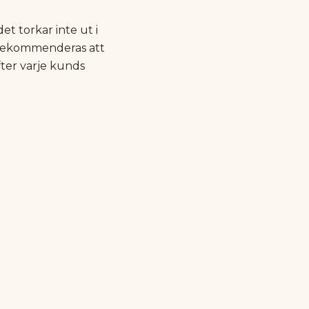
t torkar inte ut i
t rekommenderas att
fter varje kunds