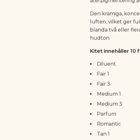
återpigmentering av
Den krämiga, koncen
luften, vilket ger 
blanda två eller fle
hudton.
Kitet innehåller 10 
Diluent
Fair 1
Fair 3
Medium 1
Medium 3
Parfum
Romantic
Tan 1