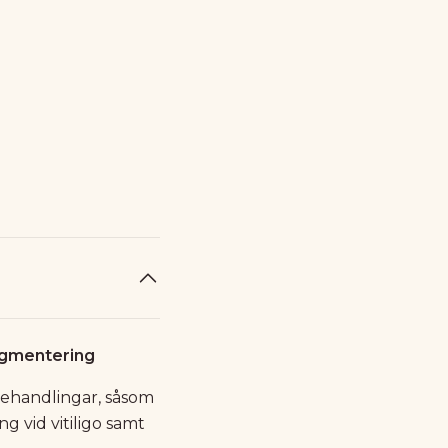
igmentering
behandlingar, såsom
g vid vitiligo samt