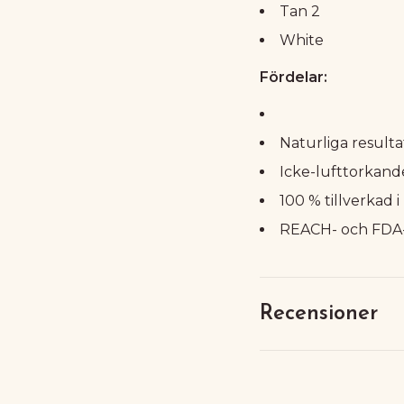
Tan 2
White
Fördelar:
Naturliga resultat
Icke-lufttorkand
100 % tillverkad i 
REACH- och FDA
Recensioner