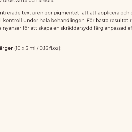
 bröstvårta och areola.
trerade texturen gör pigmentet lätt att applicera och de
full kontroll under hela behandlingen. För bästa resulta
ra nyanser för att skapa en skräddarsydd färg anpassad e
färger
(10 x 5 ml / 0,16 fl.oz):