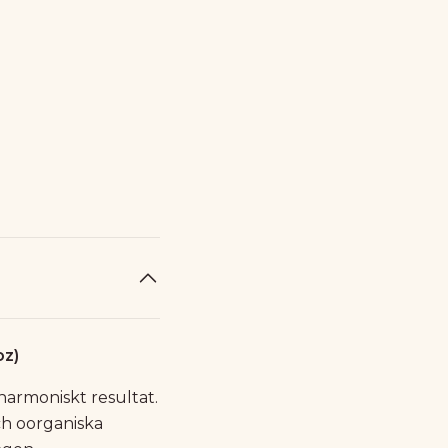
oz)
harmoniskt resultat.
ch oorganiska