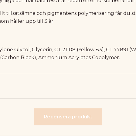
ynliga och hållbara resultat redan efter första behandli
llt tillsatsämne och pigmentens polymerisering får du st
om håller upp till 3 år.
ene Glycol, Glycerin, C.I. 21108 (Yellow 83), C.I. 77891 (Wh
66 (Carbon Black), Ammonium Acrylates Copolymer.
Recensera produkt