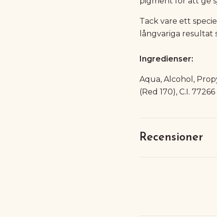
pigment för att ge s
Tack vare ett specie
långvariga resultat s
Ingredienser:
Aqua, Alcohol, Propyl
(Red 170), C.I. 772
Recensioner