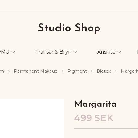
Studio Shop
PMU
Fransar & Bryn
Ansikte
em
Permanent Makeup
Pigment
Biotek
Margari
Margarita
499 SEK