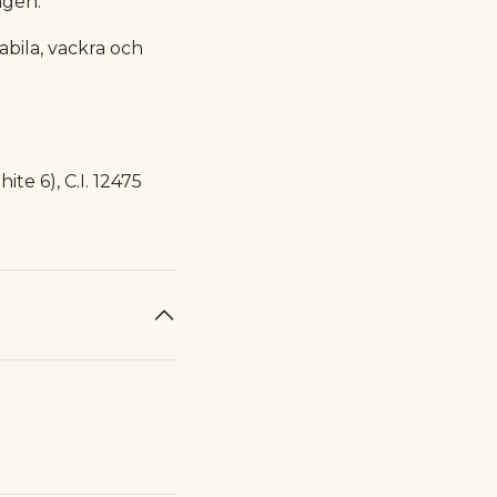
ngen.
abila, vackra och
ite 6), C.I. 12475