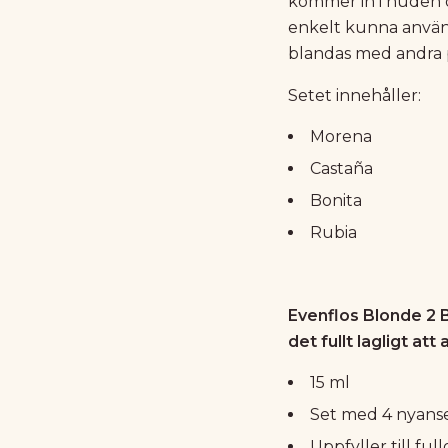
kommer in i huden oc
enkelt kunna använ
blandas med andra 
Setet innehåller:
Morena
Castaña
Bonita
Rubia
Evenflos Blonde 2 
det fullt lagligt att
15 ml
Set med 4 nyans
Uppfyller till fu