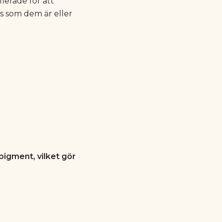
ierade för att
s som dem är eller
igment, vilket gör