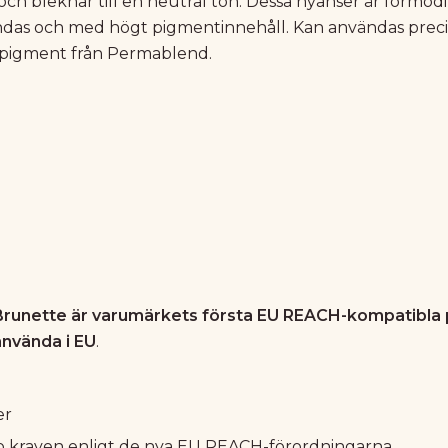
h bleknar till en neutral ton. Dessa nyanser är förmodif
das och med högt pigmentinnehåll. Kan användas preci
pigment från Permablend.
Brunette är varumärkets första EU REACH-kompatibla p
 använda i EU
.
er
llo kraven enligt de nya EU REACH-förordningarna.