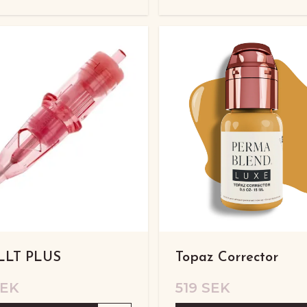
RLLT PLUS
Topaz Corrector
SEK
519 SEK