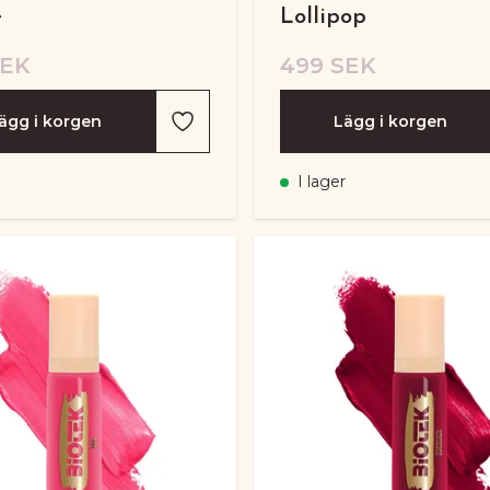
e
Lollipop
SEK
499 SEK
ägg i korgen
Lägg i korgen
I lager