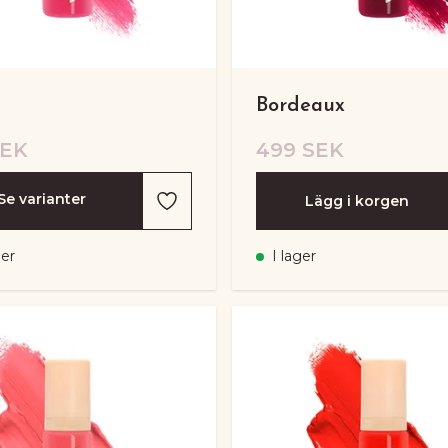
Bordeaux
SEK
499 SEK
Se varianter
Lägg i korgen
ger
I lager