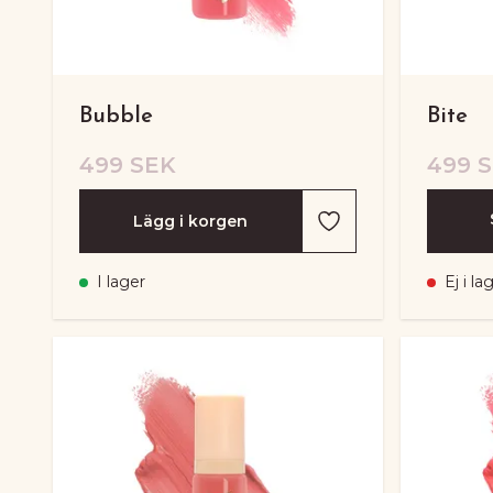
Bubble
Bite
499 SEK
499 
Lägg i korgen
I lager
Ej i la