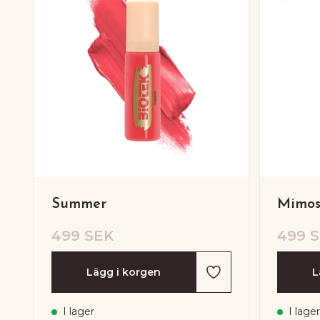
Summer
Mimo
499 SEK
499 
Lägg i korgen
L
I lager
I lager