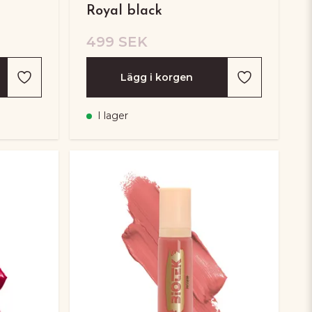
Royal black
499 SEK
Lägg i korgen
I lager