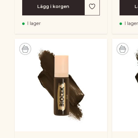
Lägg i korgen
L
I lager
I lager