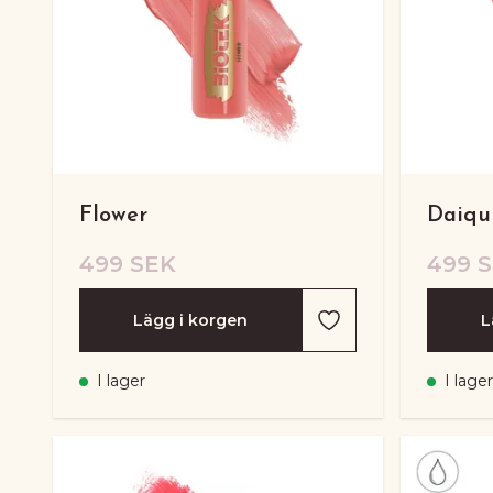
Flower
Daiqui
499 SEK
499 
Lägg i korgen
L
I lager
I lager