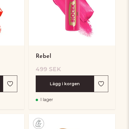
Rebel
499 SEK
Lägg i korgen
I lager