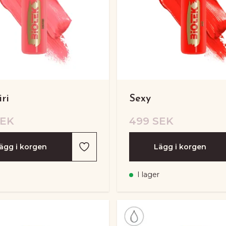
ri
Sexy
SEK
499 SEK
ägg i korgen
Lägg i korgen
I lager