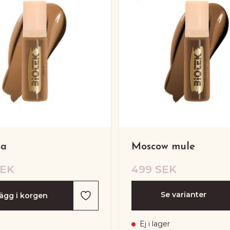
sa
Moscow mule
SEK
499 SEK
Se varianter
ägg i korgen
Ej i lager