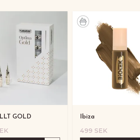
RLLT GOLD
Ibiza
SEK
499 SEK