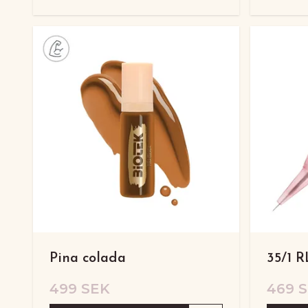
Pina colada
35/1 
499 SEK
469 