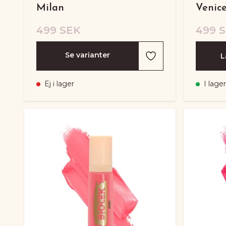
Milan
Venic
499 SEK
499 
Se varianter
L
Ej i lager
I lager